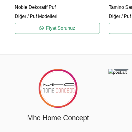
Noble Dekoratif Puf
Tamino San
Diğer
/
Puf Modelleri
Diğer
/
Puf
Fiyat Sorunuz
0
108
6
26
Mhc Home Concept