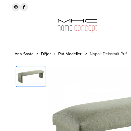
✨MhcHomeConcept’de tarzını seç✨
Ana Sayfa
Diğer
Puf Modelleri
Napoli Dekoratif Puf