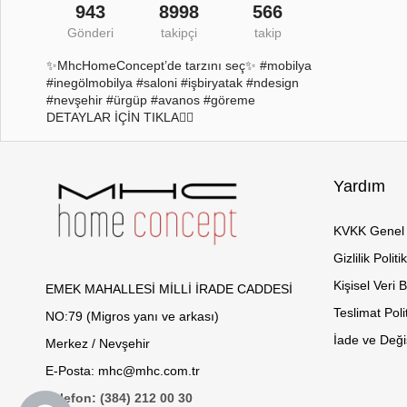
943
8998
566
Gönderi
takipçi
takip
✨MhcHomeConcept’de tarzını seç✨ #mobilya
#inegölmobilya #saloni #işbiryatak #ndesign
#nevşehir #ürgüp #avanos #göreme
DETAYLAR İÇİN TIKLA👇🏻
Yardım
KVKK Genel 
Gizlilik Politi
Kişisel Veri 
EMEK MAHALLESİ MİLLİ İRADE CADDESİ
Teslimat Poli
NO:79 (Migros yanı ve arkası)
İade ve Değiş
Merkez / Nevşehir
E-Posta: mhc@mhc.com.tr
Telefon: (384) 212 00 30