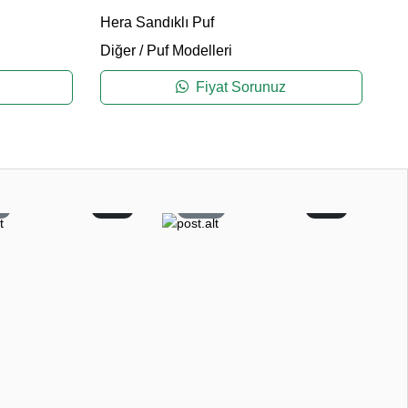
Hera Sandıklı Puf
Ve
Diğer
/
Puf Modelleri
Di
Fiyat Sorunuz
0
0
53
0