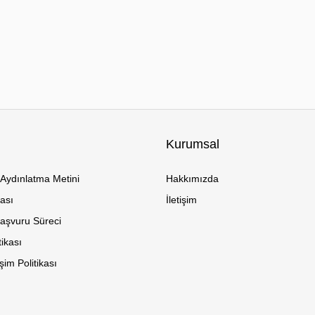
Kurumsal
Aydınlatma Metini
Hakkımızda
kası
İletişim
Başvuru Süreci
tikası
im Politikası