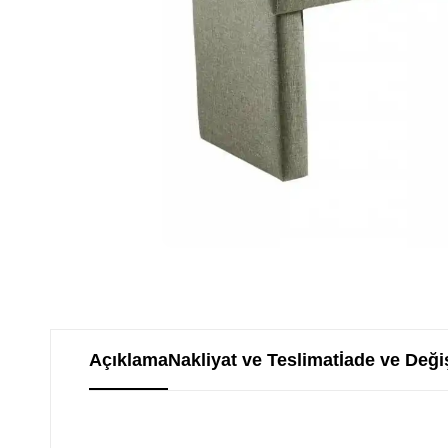
Açıklama
Nakliyat ve Teslimat
İade ve Deği