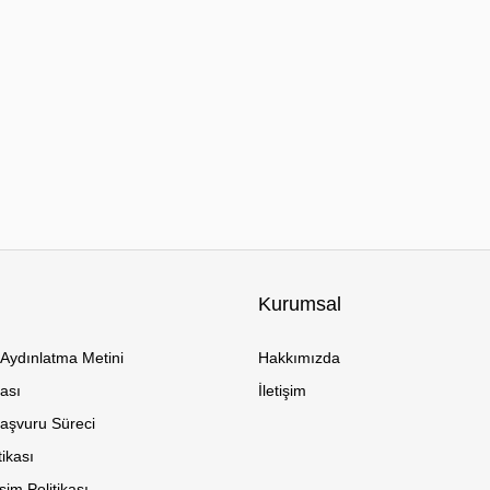
Kurumsal
Aydınlatma Metini
Hakkımızda
kası
İletişim
Başvuru Süreci
tikası
im Politikası