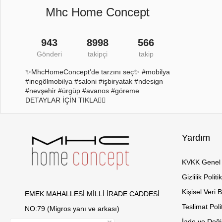
Mhc Home Concept
943
8998
566
Gönderi
takipçi
takip
✨MhcHomeConcept’de tarzını seç✨ #mobilya
#inegölmobilya #saloni #işbiryatak #ndesign
#nevşehir #ürgüp #avanos #göreme
DETAYLAR İÇİN TIKLA👇🏻
Yardım
KVKK Genel 
Gizlilik Politi
Kişisel Veri 
EMEK MAHALLESİ MİLLİ İRADE CADDESİ
Teslimat Poli
NO:79 (Migros yanı ve arkası)
İade ve Değiş