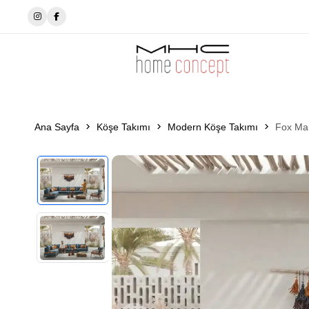
✨MhcHomeConcept’de tarzını seç✨
Ana Sayfa
Köşe Takımı
Modern Köşe Takımı
Fox Mar