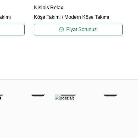
Gi
Ni̇si̇bi̇s Relax
Kö
akımı
Köşe Takımı
/
Modern Köşe Takımı
Fiyat Sorunuz
0
0
53
0