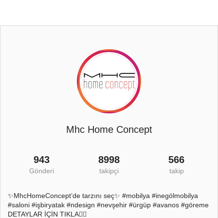
Mhc Home Concept
943
8998
566
Gönderi
takipçi
takip
✨MhcHomeConcept’de tarzını seç✨ #mobilya #inegölmobilya
#saloni #işbiryatak #ndesign #nevşehir #ürgüp #avanos #göreme
DETAYLAR İÇİN TIKLA👇🏻