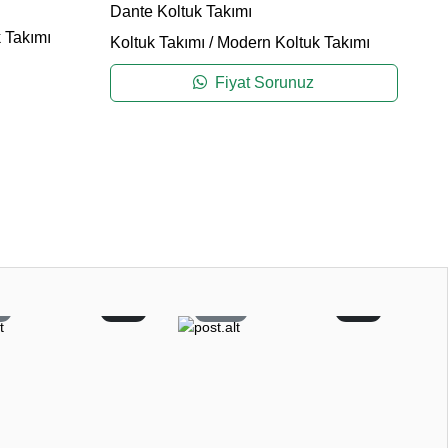
Pl
Dante Koltuk Takımı
 Takımı
Ko
Koltuk Takımı
/
Modern Koltuk Takımı
Fiyat Sorunuz
0
0
53
0