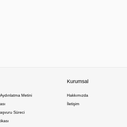
Kurumsal
Aydınlatma Metini
Hakkımızda
kası
İletişim
Başvuru Süreci
tikası