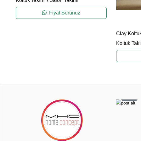
Koltuk Takımı
/
Salon Takımı
Fiyat Sorunuz
Clay Koltu
Koltuk Tak
0
108
6
26