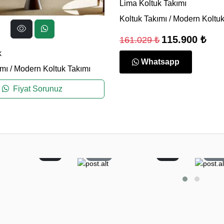
Lima Koltuk Takımı
Koltuk Takımı
/
Modern Koltuk
115.900 ₺
161.029 ₺
k
Whatsapp
ımı
/
Modern Koltuk Takımı
Fiyat Sorunuz
2
22
0
6