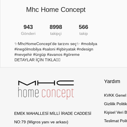
Mhc Home Concept
943
8998
566
Gönderi
takipçi
takip
✨MhcHomeConcept’de tarzını seç✨ #mobilya
#inegölmobilya #saloni #işbiryatak #ndesign
#nevşehir #ürgüp #avanos #göreme
DETAYLAR İÇİN TIKLA👇🏻
Yardım
KVKK Genel 
Gizlilik Politi
Kişisel Veri 
EMEK MAHALLESİ MİLLİ İRADE CADDESİ
Teslimat Poli
NO:79 (Migros yanı ve arkası)