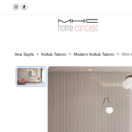
✨MhcHomeConcept’de tarzını seç✨
Ana Sayfa
Koltuk Takımı
Modern Koltuk Takımı
Mint 