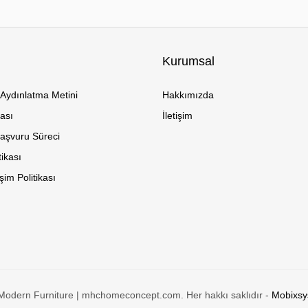
Kurumsal
Aydınlatma Metini
Hakkımızda
kası
İletişim
Başvuru Süreci
tikası
im Politikası
Modern Furniture | mhchomeconcept.com. Her hakkı saklıdır -
Mobixsys