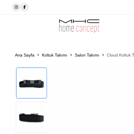
✨MhcHomeConcept’de tarzını seç✨
Ana Sayfa
Koltuk Takımı
Salon Takımı
Cloud Koltuk 