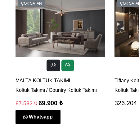
ÇOK SATAN
ÇOK SATA
MALTA KOLTUK TAKIMI
Tiffany Kol
Koltuk Takımı
/
Country Koltuk Takımı
Koltuk Tak
69.900 ₺
326.204 
87.582 ₺
Whatsapp