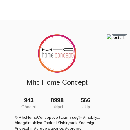
0
108
6
26
Mhc Home Concept
943
8998
566
Gönderi
takipçi
takip
✨MhcHomeConcept’de tarzını seç✨ #mobilya
#inegölmobilya #saloni #işbiryatak #ndesign
#nevşehir #ürgüp #avanos #göreme