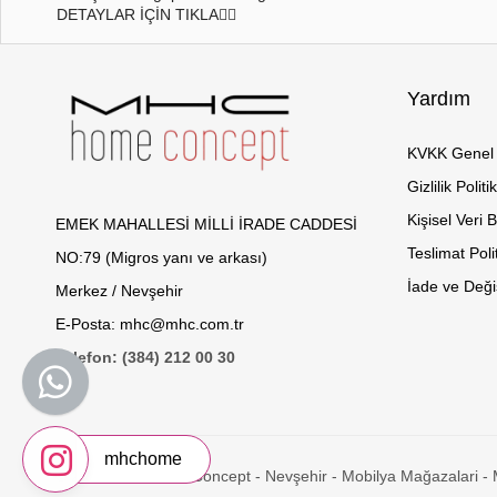
DETAYLAR İÇİN TIKLA👇🏻
Yardım
KVKK Genel 
Gizlilik Politi
Kişisel Veri 
EMEK MAHALLESİ MİLLİ İRADE CADDESİ
Teslimat Poli
NO:79 (Migros yanı ve arkası)
İade ve Değiş
Merkez / Nevşehir
E-Posta: mhc@mhc.com.tr
Telefon: (384) 212 00 30
mhchome
© 2026 Mhc Home Concept - Nevşehir - Mobilya Mağazalari - 