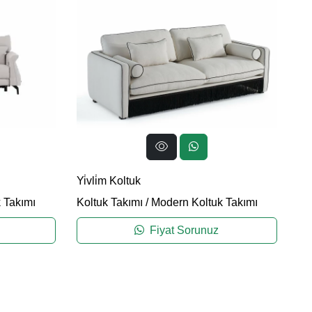
Fe
Yi̇vli̇m Koltuk
Ko
 Takımı
Koltuk Takımı
/
Modern Koltuk Takımı
Fiyat Sorunuz