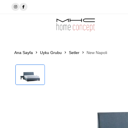
✨MhcHomeConcept’de tarzını seç✨
Ana Sayfa
Uyku Grubu
Setler
New Napoli