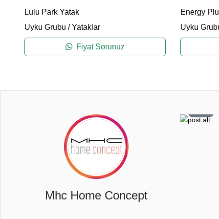
Lulu Park Yatak
Energy Plus
Uyku Grubu
/
Yataklar
Uyku Grub
Fiyat Sorunuz
0
108
6
26
Mhc Home Concept