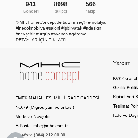
943
8998
566
Gönderi
takipçi
takip
✨MhcHomeConcept’de tarzını seç✨ #mobilya
#inegölmobilya #saloni #işbiryatak #ndesign
#nevşehir #ürgüp #avanos #göreme
DETAYLAR İÇİN TIKLA👇🏻
Yardım
KVKK Genel 
Gizlilik Politi
Kişisel Veri 
EMEK MAHALLESİ MİLLİ İRADE CADDESİ
Teslimat Poli
NO:79 (Migros yanı ve arkası)
İade ve Değiş
Merkez / Nevşehir
E-Posta: mhc@mhc.com.tr
Telefon: (384) 212 00 30