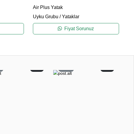
Air Plus Yatak
Co
Uyku Grubu
/
Yataklar
Uy
Fiyat Sorunuz
0
0
53
0