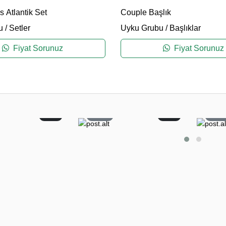
 Atlantik Set
Couple Başlık
u
/
Setler
Uyku Grubu
/
Başlıklar
Fiyat Sorunuz
Fiyat Sorunuz
2
22
0
6