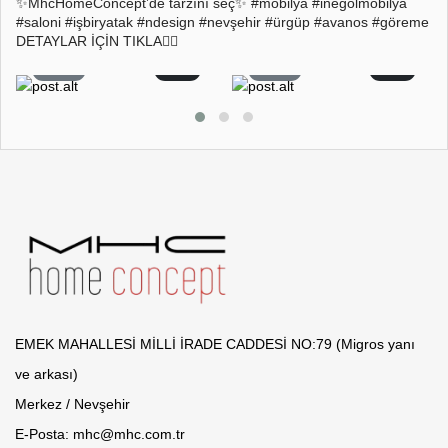
✨MhcHomeConcept’de tarzını seç✨ #mobilya #inegölmobilya
#saloni #işbiryatak #ndesign #nevşehir #ürgüp #avanos #göreme
DETAYLAR İÇİN TIKLA👇🏻
26
2
22
0
EMEK MAHALLESİ MİLLİ İRADE CADDESİ NO:79 (Migros yanı
ve arkası)
Merkez / Nevşehir
E-Posta: mhc@mhc.com.tr