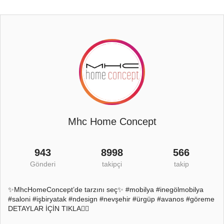
Mhc Home Concept
943
8998
566
Gönderi
takipçi
takip
✨MhcHomeConcept’de tarzını seç✨ #mobilya #inegölmobilya
#saloni #işbiryatak #ndesign #nevşehir #ürgüp #avanos #göreme
DETAYLAR İÇİN TIKLA👇🏻
26
2
22
0