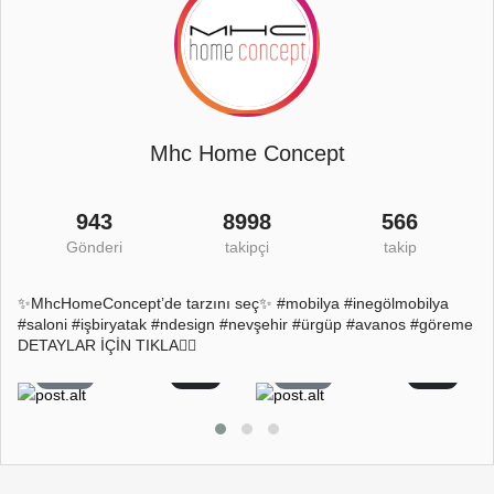
Mhc Home Concept
943
8998
566
Gönderi
takipçi
takip
✨MhcHomeConcept’de tarzını seç✨ #mobilya #inegölmobilya
#saloni #işbiryatak #ndesign #nevşehir #ürgüp #avanos #göreme
DETAYLAR İÇİN TIKLA👇🏻
26
2
22
0