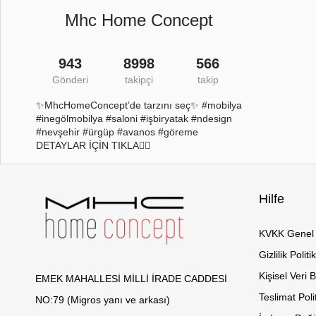
Mhc Home Concept
943
8998
566
Gönderi
takipçi
takip
✨MhcHomeConcept’de tarzını seç✨ #mobilya
#inegölmobilya #saloni #işbiryatak #ndesign
#nevşehir #ürgüp #avanos #göreme
DETAYLAR İÇİN TIKLA👇🏻
Hilfe
KVKK Genel 
Gizlilik Politi
Kişisel Veri 
EMEK MAHALLESİ MİLLİ İRADE CADDESİ
Teslimat Poli
NO:79 (Migros yanı ve arkası)