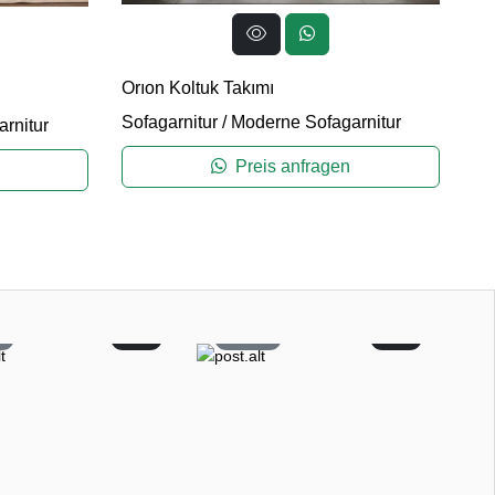
Orıon Koltuk Takımı
So
Sofagarnitur
/
Moderne Sofagarnitur
rnitur
So
Preis anfragen
3
0
102
0