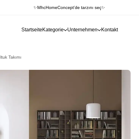
✨MhcHomeConcept’de tarzını seç✨
Startseite
Kategorie
Unternehmen
Kontakt
ltuk Takımı