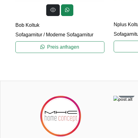
Nplus Kolt
Bob Koltuk
Sofagarnit
Sofagarnitur
/
Moderne Sofagarnitur
Preis anfragen
6
26
2
22