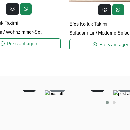
uk Takimi
Efes Koltuk Takımı
ur
/
Wohnzimmer-Set
Sofagarnitur
/
Moderne Sofaga
Preis anfragen
Preis anfragen
0
60
0
5