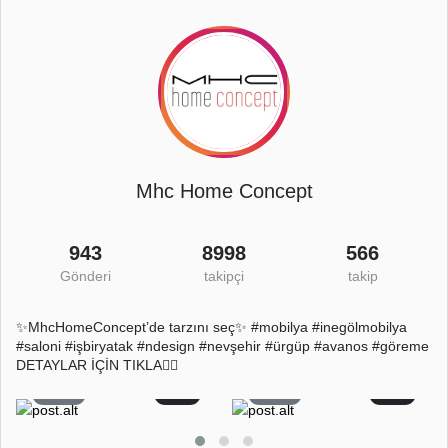
Mhc Home Concept
943
8998
566
Gönderi
takipçi
takip
✨MhcHomeConcept’de tarzını seç✨ #mobilya #inegölmobilya
#saloni #işbiryatak #ndesign #nevşehir #ürgüp #avanos #göreme
DETAYLAR İÇİN TIKLA👇🏻
26
2
22
0