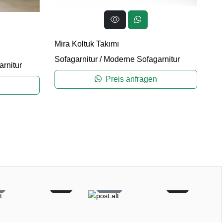
Mira Koltuk Takımı
Li
Sofagarnitur
/
Moderne Sofagarnitur
rnitur
So
Preis anfragen
15
0
0
53
0