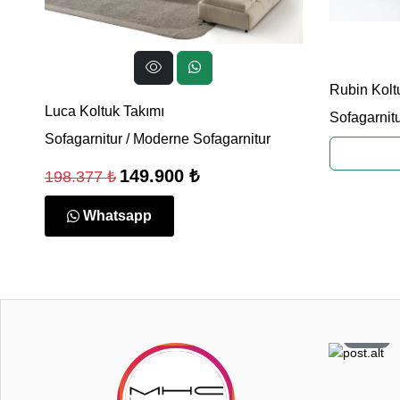
Rubin Kolt
Luca Koltuk Takımı
Sofagarnit
Sofagarnitur
/
Moderne Sofagarnitur
149.900 ₺
198.377 ₺
Whatsapp
0
108
6
26