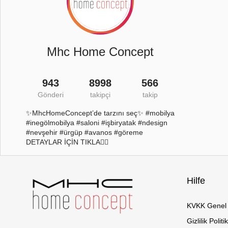
Mhc Home Concept
943
8998
566
Gönderi
takipçi
takip
✨MhcHomeConcept’de tarzını seç✨ #mobilya
#inegölmobilya #saloni #işbiryatak #ndesign
#nevşehir #ürgüp #avanos #göreme
DETAYLAR İÇİN TIKLA👇🏻
Hilfe
KVKK Genel 
Gizlilik Politi