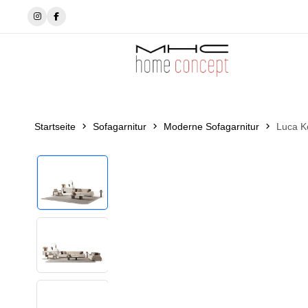
✨MhcHomeConcept’de tarzını seç✨
Startseite
Sofagarnitur
Moderne Sofagarnitur
Luca K