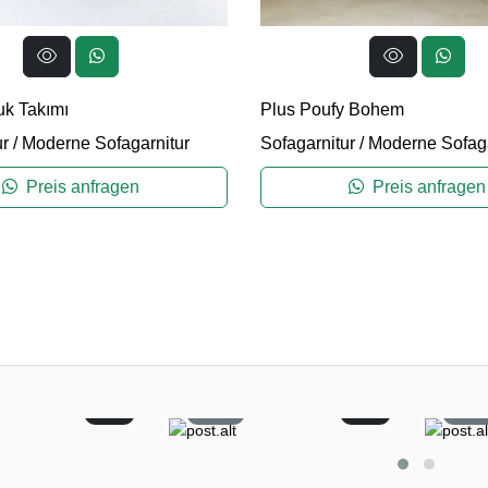
uk Takımı
Plus Poufy Bohem
ur
/
Moderne Sofagarnitur
Sofagarnitur
/
Moderne Sofaga
Preis anfragen
Preis anfragen
2
22
0
6