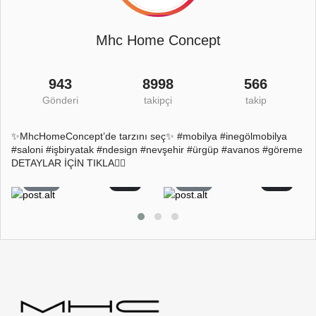
Mhc Home Concept
943
8998
566
Gönderi
takipçi
takip
✨MhcHomeConcept’de tarzını seç✨ #mobilya #inegölmobilya
#saloni #işbiryatak #ndesign #nevşehir #ürgüp #avanos #göreme
DETAYLAR İÇİN TIKLA👇🏻
26
2
22
0