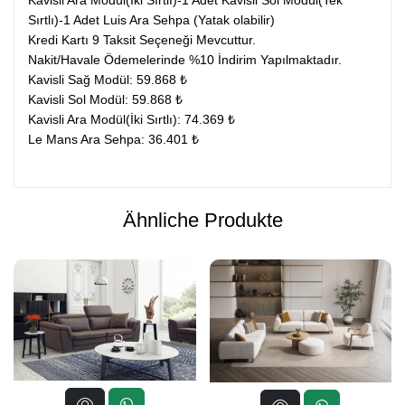
Kavisli Ara Modül(İki Sırtlı)-1 Adet Kavisli Sol Modül(Tek
Sırtlı)-1 Adet Luis Ara Sehpa (Yatak olabilir)
Kredi Kartı 9 Taksit Seçeneği Mevcuttur.
Nakit/Havale Ödemelerinde %10 İndirim Yapılmaktadır.
Kavisli Sağ Modül: 59.868 ₺
Kavisli Sol Modül: 59.868 ₺
Kavisli Ara Modül(İki Sırtlı): 74.369 ₺
Le Mans Ara Sehpa: 36.401 ₺
Ähnliche Produkte