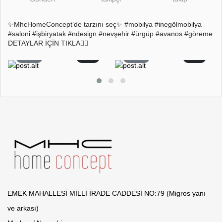
✨MhcHomeConcept’de tarzını seç✨ #mobilya #inegölmobilya
#saloni #işbiryatak #ndesign #nevşehir #ürgüp #avanos #göreme
DETAYLAR İÇİN TIKLA👇🏻
26
2
22
0
EMEK MAHALLESİ MİLLİ İRADE CADDESİ NO:79 (Migros yanı
ve arkası)