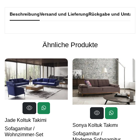
Beschreibung
Versand und Lieferung
Rückgabe und Umtausc
Ähnliche Produkte
Jade Koltuk Takimi
Sonya Koltuk Takımı
Sofagarnitur
/
Sofagarnitur
/
Wohnzimmer-Set
Moderne Sofagarnitur