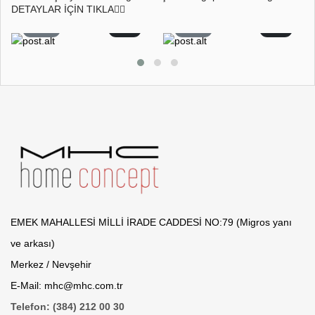
DETAYLAR İÇİN TIKLA👇🏻
26
2
22
0
EMEK MAHALLESİ MİLLİ İRADE CADDESİ NO:79 (Migros yanı
ve arkası)
Merkez / Nevşehir
E-Mail: mhc@mhc.com.tr
Telefon: (384) 212 00 30