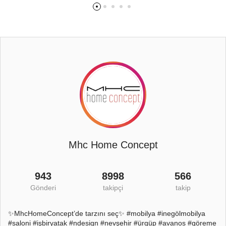
Mhc Home Concept
943
8998
566
Gönderi
takipçi
takip
✨MhcHomeConcept’de tarzını seç✨ #mobilya #inegölmobilya
#saloni #işbiryatak #ndesign #nevşehir #ürgüp #avanos #göreme