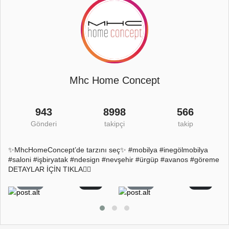
Mhc Home Concept
943
8998
566
Gönderi
takipçi
takip
✨MhcHomeConcept’de tarzını seç✨ #mobilya #inegölmobilya
#saloni #işbiryatak #ndesign #nevşehir #ürgüp #avanos #göreme
DETAYLAR İÇİN TIKLA👇🏻
26
2
22
0