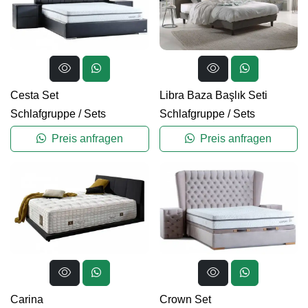
Cesta Set
Libra Baza Başlık Seti
Schlafgruppe
/
Sets
Schlafgruppe
/
Sets
Preis anfragen
Preis anfragen
Carina
Crown Set