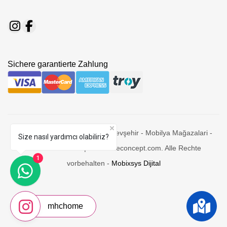
Sichere garantierte Zahlung
© 2026 Mhc Home Concept - Nevşehir - Mobilya Mağazalari -
Size nasıl yardımcı olabiliriz?
Modern Furniture | mhchomeconcept.com. Alle Rechte
1
vorbehalten -
Mobixsys Dijital
mhchome