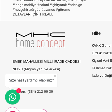
#inegölmobilya #saloni #işbiryatak #ndesign
#nevşehir #ürgüp #avanos #göreme
DETAYLAR İÇİN TIKLA👇🏻
Hilfe
KVKK Genel 
Gizlilik Politi
Kişisel Veri 
EMEK MAHALLESİ MİLLİ İRADE CADDESİ
Teslimat Poli
NO:79 (Migros yanı ve arkası)
İade ve Değiş
Merkez / Nevşehir
Size nasıl yardımcı olabiliriz?
E-Mail: mhc@mhc.com.tr
1
Telefon: (384) 212 00 30