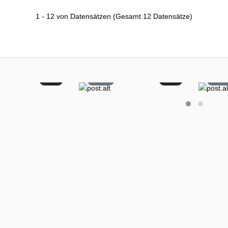
1
-
12
von Datensätzen
(Gesamt
12
Datensätze)
2
22
0
6