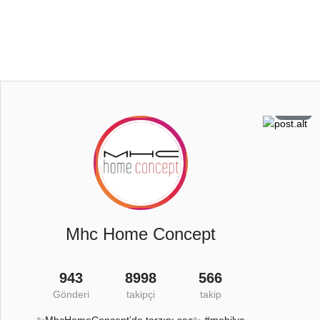
0
108
6
26
Mhc Home Concept
943
8998
566
Gönderi
takipçi
takip
✨MhcHomeConcept’de tarzını seç✨ #mobilya