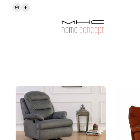
✨MhcHomeConcept’de tarzını seç✨